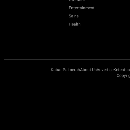
Entertainment
Sains
Health
Kabar Palmerah
About Us
Advertise
Ketentu
Copyri